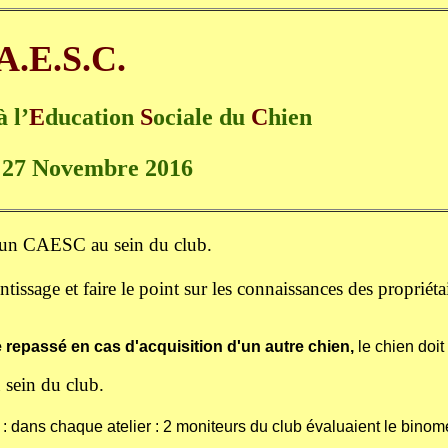
A.E.S.C.
à l’
E
ducation
S
ociale du
C
hien
 27 Novembre 2016
un CAESC au sein du club.
sage et faire le point sur les connaissances des propriétair
re repassé en cas d'acquisition d'un autre chien,
le chien doit
 sein du club.
s : dans chaque atelier : 2 moniteurs du club évaluaient le binom