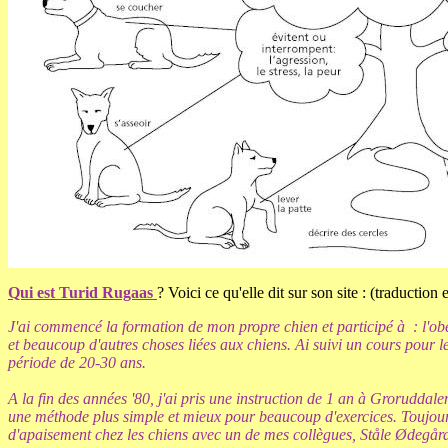
Qui est Turid Rugaas
? Voici ce qu'elle dit sur son site : (traduction
J'ai commencé
la formation de
mon propre chien
et
participé à
: l'ob
et
beaucoup d'autres
choses
liées aux
chiens
.
Ai suivi un cours
pour le
période
de 20-30 ans
.
A
la fin
des années '80
, j'ai pris
une
instruction
de 1 an
à
Groruddale
une méthode plus
simple et
mieux pour beaucoup
d'exercices
.
Toujou
d'apaisement
chez les chiens
avec
un de mes collègues
,
Ståle
Ødegår