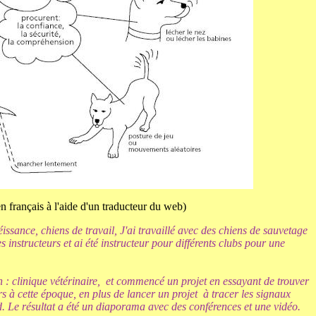
 en français à l'aide d'un traducteur du web)
éissance
,
chiens de travail
,
J'ai
travaillé
avec des chiens
de sauvetage
s instructeurs
et ai été
instructeur
pour
différents
clubs
pour
une
n
: clinique vétérinaire
,
et
commencé
un projet
en essayant de trouver
rs à
cette époque,
en
plus
de lancer un projet
à tracer
les
signaux
d
.
Le résultat a été
un diaporama
avec des conférences et
une vidéo
.