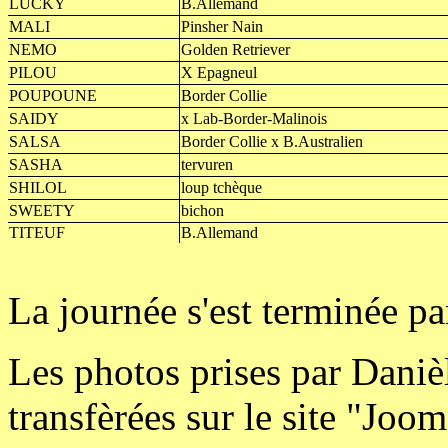
LUCKY
B.Allemand
MALI
Pinsher Nain
NEMO
Golden Retriever
PILOU
X Epagneul
POUPOUNE
Border Collie
SAIDY
x Lab-Border-Malinois
SALSA
Border Collie x B.Australien
SASHA
tervuren
SHILOL
loup tchèque
SWEETY
bichon
TITEUF
B.Allemand
La journée s'est terminée p
Les photos prises par Danièl
transfèrées sur le site "Joo