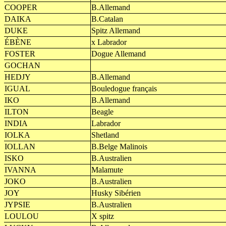
COOPER
B.Allemand
DAIKA
B.Catalan
DUKE
Spitz Allemand
ÉBÈNE
x Labrador
FOSTER
Dogue Allemand
GOCHAN
HEDJY
B.Allemand
IGUAL
Bouledogue français
IKO
B.Allemand
ILTON
Beagle
INDIA
Labrador
IOLKA
Shetland
IOLLAN
B.Belge Malinois
ISKO
B.Australien
IVANNA
Malamute
JOKO
B.Australien
JOY
Husky Sibérien
JYPSIE
B.Australien
LOULOU
X spitz