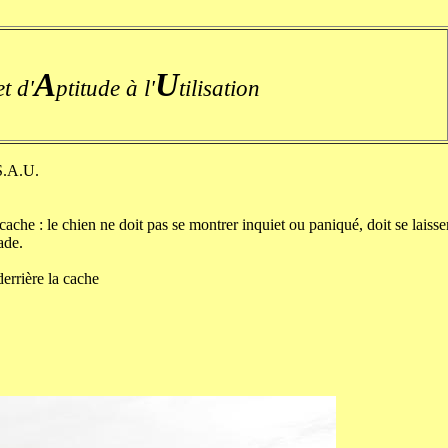
A
U
et d'
ptitude à l'
tilisation
.S.A.U.
 cache : le chien ne doit pas se montrer inquiet ou paniqué, doit se laiss
ade.
errière la cache