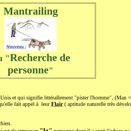
Mantrailing
Recherche de
u "
personne
"
Unis et qui signifie littérallement "pister l'homme", (Man =
qu'elle fait appel à leur
Flair
( aptitude naturelle très dével
chien.
"la"
i est de retrouver
personne dont il a senti l'odeur au d