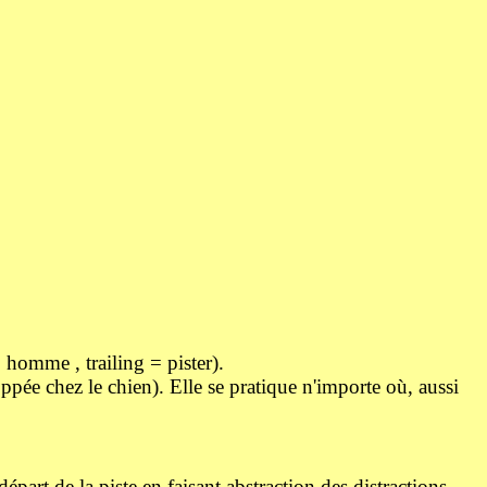
 homme , trailing = pister).
oppée chez le chien). Elle se pratique n'importe où, aussi
épart de la piste en faisant abstraction des distractions