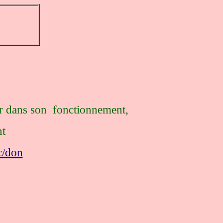
er dans son fonctionnement,
nt
c/don